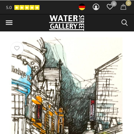
0
0
5.0