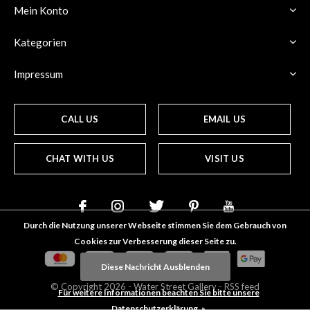
Mein Konto
Kategorien
Impressum
CALL US
EMAIL US
CHAT WITH US
VISIT US
Durch die Nutzung unserer Webseite stimmen Sie dem Gebrauch von
Cookies zur Verbesserung dieser Seite zu.
Diese Nachricht Ausblenden
© Copyright
2026
- Water Street
Gallery
-
RSS feed
Für weitere Informationen beachten Sie bitte unsere
Datenschutzerklärung. »