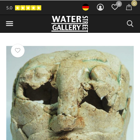
0
0
5.0