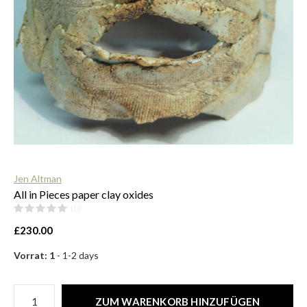
$
Jen Altman
All in Pieces paper clay oxides
(0)
£230.00
Vorrat: 1
- 1-2 days
ZUM WARENKORB HINZUFÜGEN