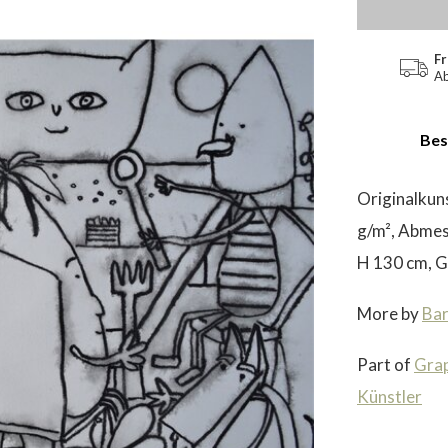
Fr
Ab
Bes
Originalkuns
g/m², Abmes
H 130 cm, G
More by
Ba
Part of
Grap
Künstler