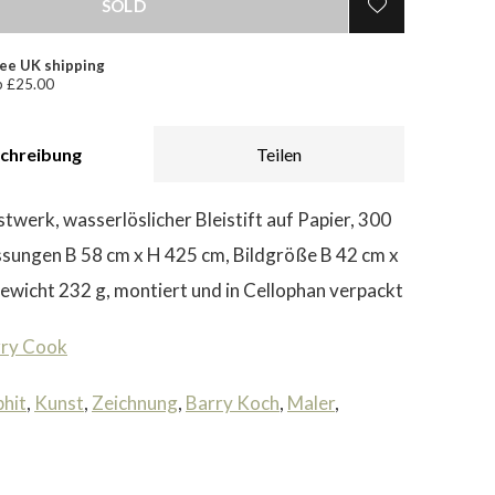
SOLD
ee UK shipping
 £25.00
chreibung
Teilen
twerk, wasserlöslicher Bleistift auf Papier, 300
sungen B 58 cm x H 425 cm, Bildgröße B 42 cm x
ewicht 232 g, montiert und in Cellophan verpackt
rry Cook
hit
,
Kunst
,
Zeichnung
,
Barry Koch
,
Maler
,