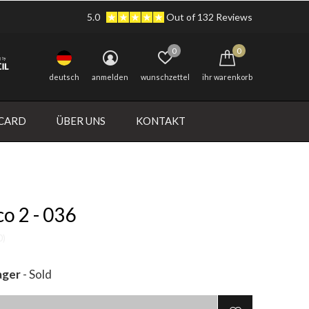
5.0
Out of 132 Reviews
0
0
deutsch
anmelden
wunschzettel
ihr warenkorb
 CARD
ÜBER UNS
KONTAKT
co 2 - 036
0)
ager
- Sold