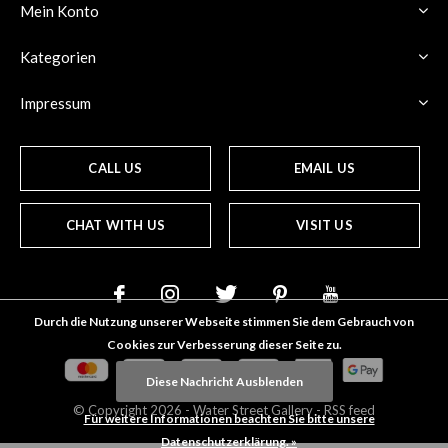
Mein Konto
Kategorien
Impressum
CALL US
EMAIL US
CHAT WITH US
VISIT US
Durch die Nutzung unserer Webseite stimmen Sie dem Gebrauch von
Cookies zur Verbesserung dieser Seite zu.
Diese Nachricht Ausblenden
© Copyright
2026
- Water Street
Gallery
-
RSS feed
Für weitere Informationen beachten Sie bitte unsere
Datenschutzerklärung. »