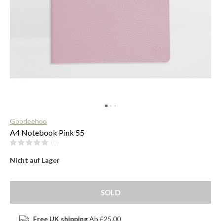
$
Goodeehoo
A4 Notebook Pink 55
(0)
Nicht auf Lager
SOLD
Free UK shipping
Ab £25.00