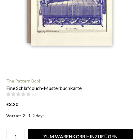
$
The Pattern Book
Eine Schlafcouch-Musterbuchkarte
(0)
£3.20
Vorrat: 2
- 1-2 days
ZUM WARENKORB HINZUFÜGEN