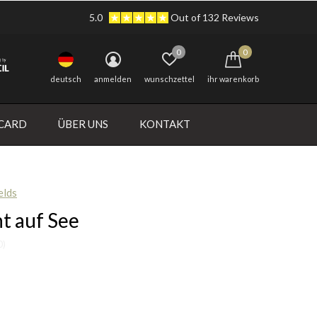
5.0
Out of 132 Reviews
0
0
deutsch
anmelden
wunschzettel
ihr warenkorb
 CARD
ÜBER UNS
KONTAKT
elds
ht auf See
0)