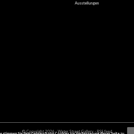
Ausstellungen
© Copyright
2026
- Water Street
Gallery
-
RSS feed
e stimmen Sie dem Gebrauch von Cookies zur Verbesserung dieser Seite zu.