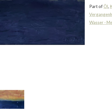
Part of
Öl
,
K
Vergangenh
Wasser - Me