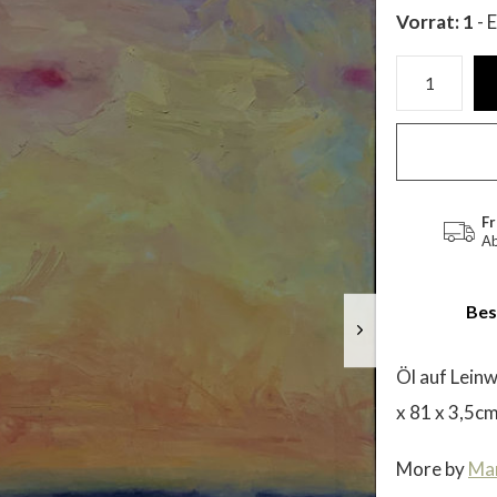
Vorrat: 1
- 
Fr
Ab
Bes
Öl auf Lein
x 81 x 3,5c
More by
Mar