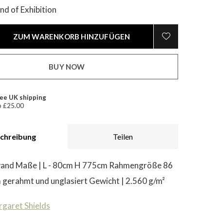
End of Exhibition
ZUM WARENKORB HINZUFÜGEN
BUY NOW
ee UK shipping
 £25.00
chreibung
Teilen
wand Maße | L - 80cm H 775cm Rahmengröße 86
m gerahmt und unglasiert Gewicht | 2.560 g/m²
garet Shields