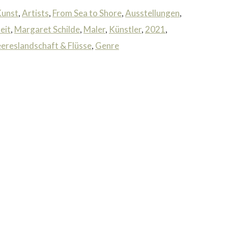
unst
,
Artists
,
From Sea to Shore
,
Ausstellungen
,
eit
,
Margaret Schilde
,
Maler
,
Künstler
,
2021
,
ereslandschaft & Flüsse
,
Genre