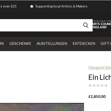
ry over £25
Supporting local Artists & Makers
RK
GESCHENKE
AUSSTELLUNGEN
ENTDECKEN
GIFT
Margaret Shi
Ein Lic
(
£1,850.00