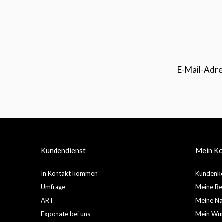
Kundendienst
Mein K
In Kontakt kommen
Kundenko
Umfrage
Meine Be
ART
Meine Nac
Exponate bei uns
Mein Wun