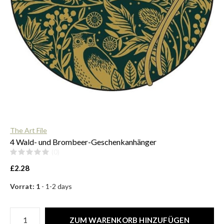
$
The Art File
4 Wald- und Brombeer-Geschenkanhänger
(0)
£2.28
Vorrat: 1
- 1-2 days
ZUM WARENKORB HINZUFÜGEN