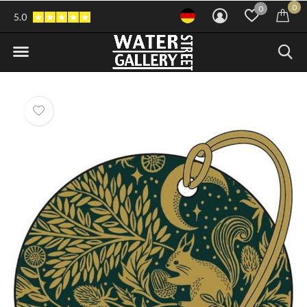
0
0
5.0