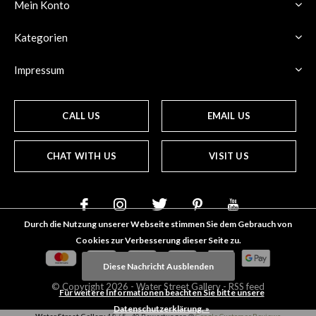
Mein Konto
Kategorien
Impressum
CALL US
EMAIL US
CHAT WITH US
VISIT US
Durch die Nutzung unserer Webseite stimmen Sie dem Gebrauch von
Cookies zur Verbesserung dieser Seite zu.
Diese Nachricht Ausblenden
© Copyright
2026
- Water Street
Gallery
-
RSS feed
Für weitere Informationen beachten Sie bitte unsere
Datenschutzerklärung. »