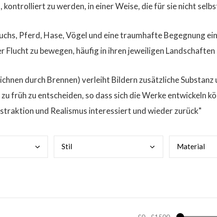
kontrolliert zu werden, in einer Weise, die für sie nicht selbs
 Fuchs, Pferd, Hase, Vögel und eine traumhafte Begegnung ei
r Flucht zu bewegen, häufig in ihren jeweiligen Landschaft
hnen durch Brennen) verleiht Bildern zusätzliche Substanz un
t zu früh zu entscheiden, so dass sich die Werke entwickeln kö
Abstraktion und Realismus interessiert und wieder zurück"
Stil
Mate
rial
£0
-
£1500