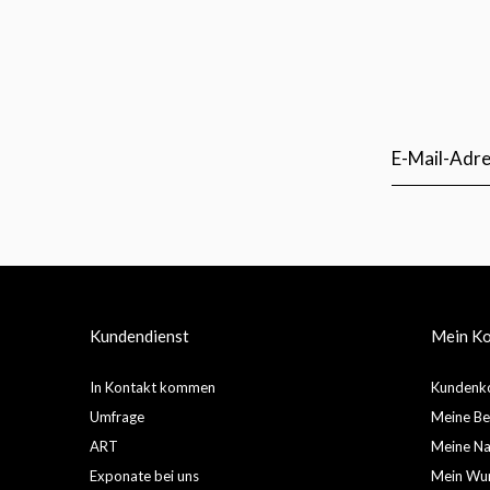
Kundendienst
Mein K
In Kontakt kommen
Kundenko
Umfrage
Meine Be
ART
Meine Nac
Exponate bei uns
Mein Wun