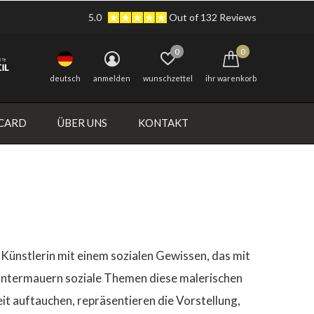
5.0
Out of 132 Reviews
0
0
deutsch
anmelden
wunschzettel
ihr warenkorb
 CARD
ÜBER UNS
KONTAKT
 Künstlerin mit einem sozialen Gewissen, das mit
y untermauern soziale Themen diese malerischen
it auftauchen, repräsentieren die Vorstellung,