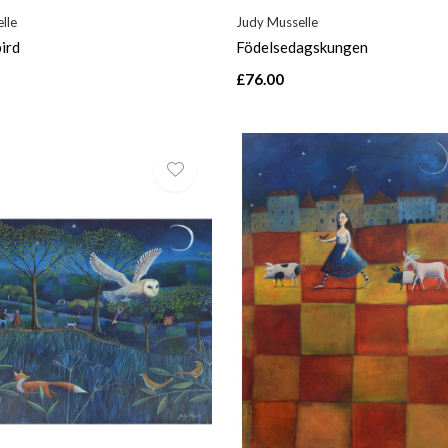
lle
Judy Musselle
ird
Födelsedagskungen
£76.00