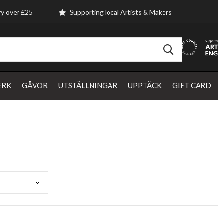
ry over £25
Supporting local Artists & Makers
ERK
GÅVOR
UTSTÄLLNINGAR
UPPTÄCK
GIFT CARD