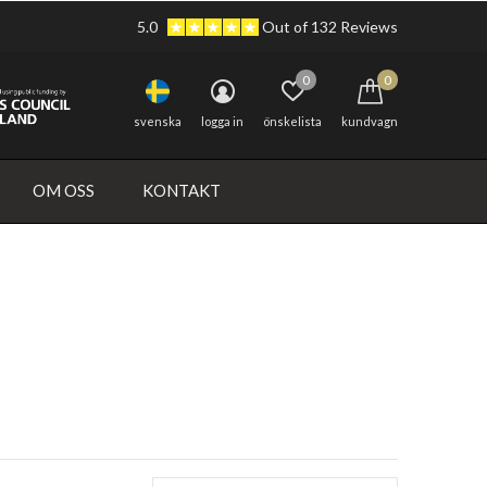
5.0
Out of 132 Reviews
0
0
svenska
logga in
önskelista
kundvagn
OM OSS
KONTAKT