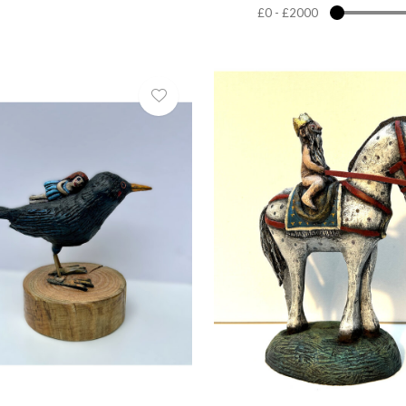
£0
-
£2000