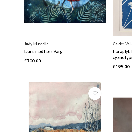
Judy Musselle
Calder Val
Dans med herr Varg
Paraplybl
cyanotypi
£700.00
£195.00