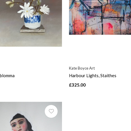
Kate Boyce Art
ablomma
Harbour Lights, Staithes
£325.00