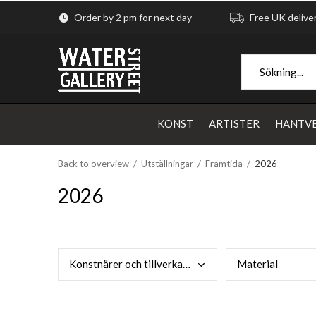
Order by 2 pm for next day
Free UK delive
KONST
ARTISTER
HANTV
Back to overview
Utställningar
Framtida
2026
2026
Kons
tnärer och tillverkare
Mate
rial