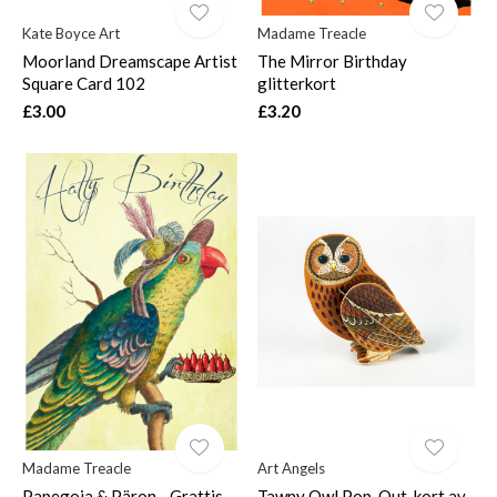
Kate Boyce Art
Madame Treacle
Moorland Dreamscape Artist
The Mirror Birthday
Square Card 102
glitterkort
£3.00
£3.20
Madame Treacle
Art Angels
Papegoja & Päron - Grattis
Tawny Owl Pop-Out-kort av