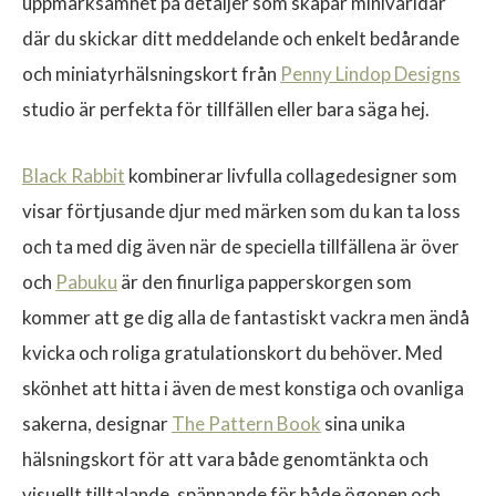
uppmärksamhet på detaljer som skapar minivärldar
där du skickar ditt meddelande och enkelt bedårande
och miniatyrhälsningskort från
Penny Lindop Designs
studio är perfekta för tillfällen eller bara säga hej.
$
Black Rabbit
kombinerar livfulla collagedesigner som
visar förtjusande djur med märken som du kan ta loss
och ta med dig även när de speciella tillfällena är över
och
Pabuku
är den finurliga papperskorgen som
kommer att ge dig alla de fantastiskt vackra men ändå
kvicka och roliga gratulationskort du behöver. Med
skönhet att hitta i även de mest konstiga och ovanliga
sakerna, designar
The Pattern Book
sina unika
hälsningskort för att vara både genomtänkta och
visuellt tilltalande, spännande för både ögonen och