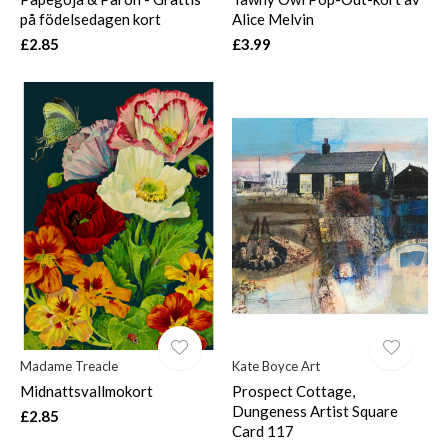
på födelsedagen kort
Alice Melvin
£2.85
£3.99
Madame Treacle
Kate Boyce Art
Midnattsvallmokort
Prospect Cottage,
Dungeness Artist Square
£2.85
Card 117