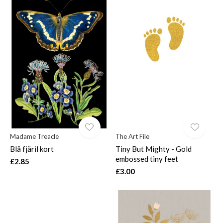
Madame Treacle
The Art File
Blå fjäril kort
Tiny But Mighty - Gold
embossed tiny feet
£2.85
£3.00