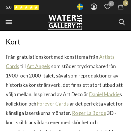
0
0
5.0
Kort
Från gratulationskort med konsttema från
Artists
Cards
till
Art Angels
som stöder tryckmakare från
1900- och 2000 -talet, såväl som reproduktioner av
historiska konstnärsverk, det finns ett stort utbud att
välja mellan. Inspirerad av Art Deco är
Daniel Mackie
s
kollektion och
Forever Cards
är det perfekta valet för
känsliga laserskurna mönster.
Roger La Borde
3D -
kort skildrar vilda scener med skönhet och