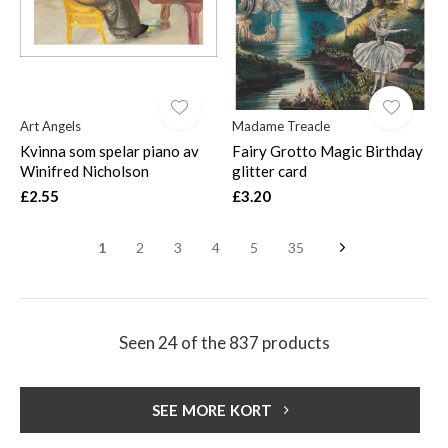
Art Angels
Madame Treacle
Kvinna som spelar piano av
Fairy Grotto Magic Birthday
Winifred Nicholson
glitter card
£2.55
£3.20
1
2
3
4
5
35
Seen 24 of the 837 products
SEE MORE KORT