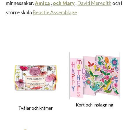
minnessaker.
Amica
,
och Mary
,
David Meredith
och i
större skala
Beastie Assemblage
Kort och inslagning
Tvålar och krämer