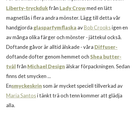
Liberty-tryckduk
från
Lady Crow
med en lätt
magnetlås i flera andra mönster. Lägg till detta vår
handgjorda
glasparfymflaska
av
Bob Crooks
igen en
av många olika färger och mönster - jättekul också.
$
Doftande gåvor är alltid älskade - våra
Diffuser-
doftande dofter genom hemmet och
Shea butter-
tvål
från
Michael Design
älskar förpackningen. Sedan
finns det smycken ...
En
smyckeskrin
som är mycket speciell tillverkad av
Maria Santos
i tänkt trä och tenn kommer att glädja
alla.