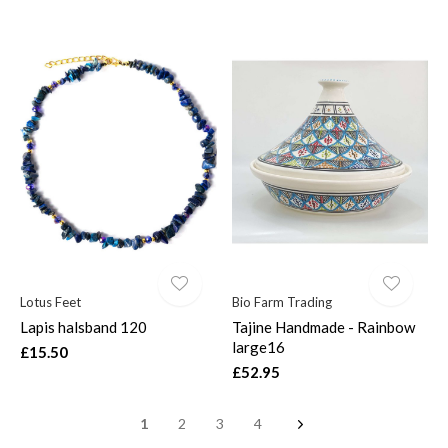
Lotus Feet
Bio Farm Trading
Lapis halsband 120
Tajine Handmade - Rainbow
large16
£15.50
£52.95
1
2
3
4