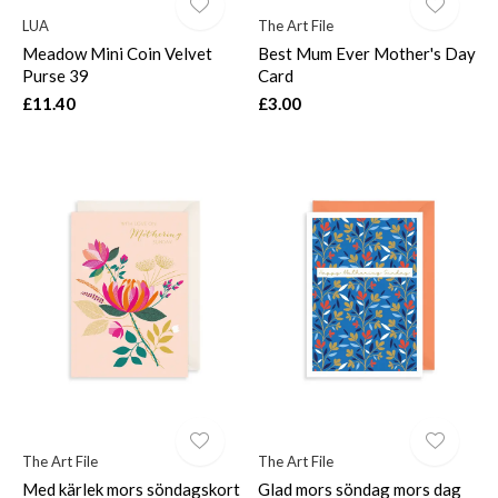
LUA
The Art File
Meadow Mini Coin Velvet
Best Mum Ever Mother's Day
Purse 39
Card
£11.40
£3.00
The Art File
The Art File
Med kärlek mors söndagskort
Glad mors söndag mors dag