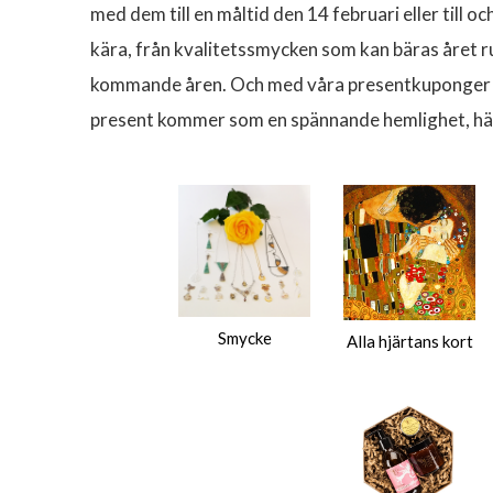
med dem till en måltid den 14 februari eller till 
kära, från kvalitetssmycken som kan bäras året ru
kommande åren. Och med våra presentkuponger för 
present kommer som en spännande hemlighet, här på
Smycke
Alla hjärtans kort