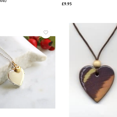
440
£9.95