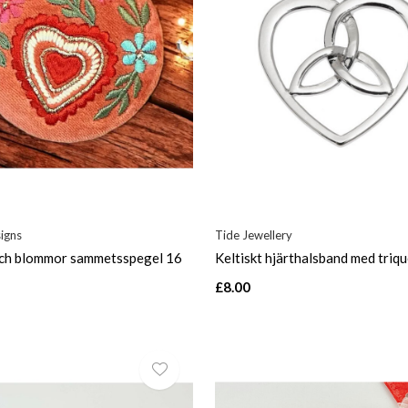
igns
Tide Jewellery
och blommor sammetsspegel 16
Keltiskt hjärthalsband med triq
£8.00