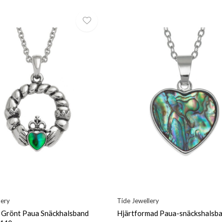
lery
Tide Jewellery
 Grönt Paua Snäckhalsband
Hjärtformad Paua-snäckshalsb