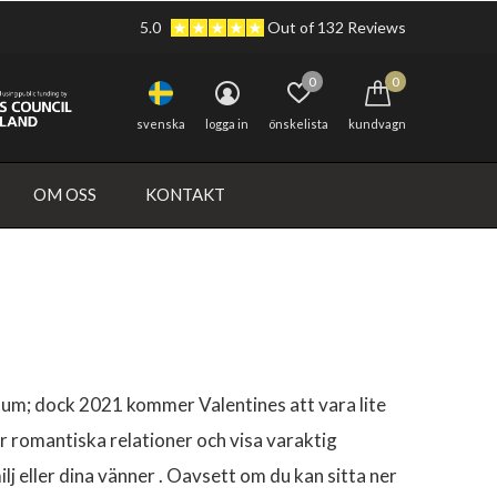
5.0
Out of 132 Reviews
0
0
svenska
logga in
önskelista
kundvagn
OM OSS
KONTAKT
atum; dock 2021 kommer Valentines att vara lite
er romantiska relationer och visa varaktig
ilj eller dina vänner . Oavsett om du kan sitta ner