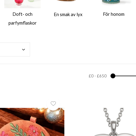
Doft- och
För honom
En smak av lyx
parfymflaskor
£0
-
£650