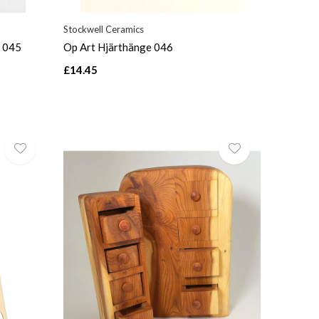
Stockwell Ceramics
e 045
Op Art Hjärthänge 046
£14.45