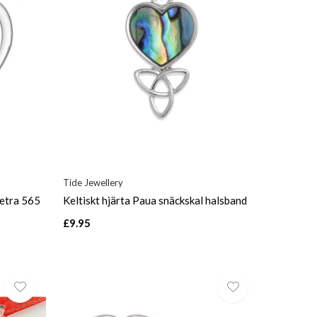
Tide Jewellery
uetra 565
Keltiskt hjärta Paua snäckskal halsband
£9.95