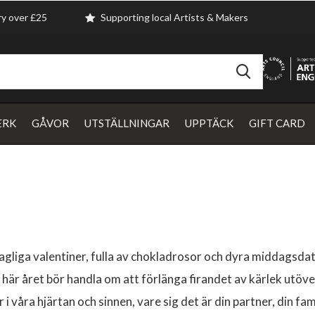
ry over £25
Supporting local Artists & Makers
ERK
GÅVOR
UTSTÄLLNINGAR
UPPTÄCK
GIFT CARD
rdagliga valentiner, fulla av chokladrosor och dyra middagsd
 här året bör handla om att förlänga firandet av kärlek utöv
 i våra hjärtan och sinnen, vare sig det är din partner, din fam