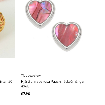
Tide Jewellery
ärtan 50
Hjärtformade rosa Paua-snäcksörhängen
496E
£7.90