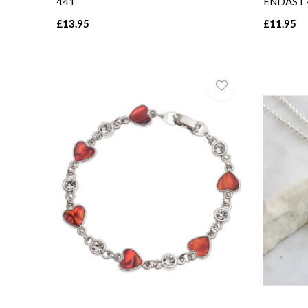
441
ENDAST 
£13.95
£11.95