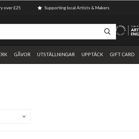
ry over £25
Supporting local Artists & Makers
ERK
GÅVOR
UTSTÄLLNINGAR
UPPTÄCK
GIFT CARD