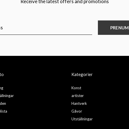
Receive the latest offers and promotions
PRENUM
to
Kategorier
ng
Konst
ällningar
artister
nden
Hantverk
lista
Gåvor
Utställningar