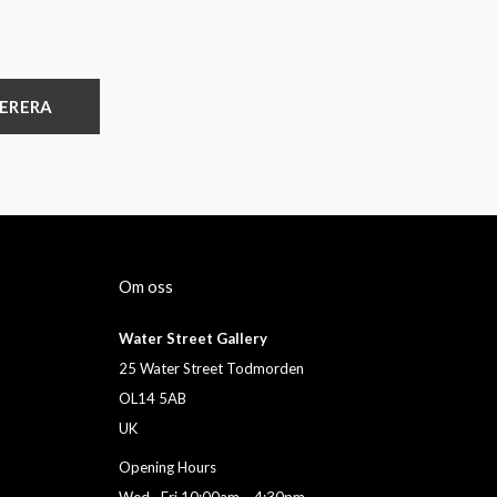
ERERA
Om oss
Water Street Gallery
25 Water Street Todmorden
OL14 5AB
UK
Opening Hours
Wed –Fri 10:00am – 4:30pm