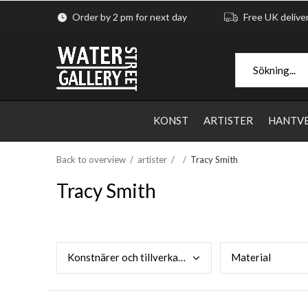
Order by 2 pm for next day
Free UK delive
KONST
ARTISTER
HANTV
Back to overview
artister
Tracy Smith
Tracy Smith
Kons
tnärer och tillverkare
Mate
rial