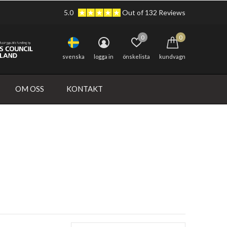
5.0
Out of 132 Reviews
0
0
svenska
logga in
önskelista
kundvagn
OM OSS
KONTAKT