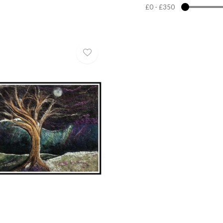
£0
-
£350