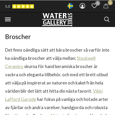
0
0
5.0
Broscher
Det finns oändliga sätt att bära broscher så varför inte
ha oändliga broscher att välja mellan;
Stockwell
Ceramics
skurna för hand keramiska broscher är
vackra och eleganta tillbehör, och med ett brett utbud
att välja på inspirerat av naturen och kakel från hela
världen blir det lätt att hitta din nästa favorit.
Vikki
Lafford Garside
har fokus på vanliga och hotade arter
av fjärilar och andra varelser, handgjorda och robusta