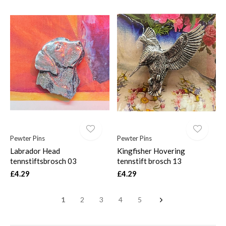
Pewter Pins
Pewter Pins
Labrador Head
Kingfisher Hovering
tennstiftsbrosch 03
tennstift brosch 13
£4.29
£4.29
1
2
3
4
5