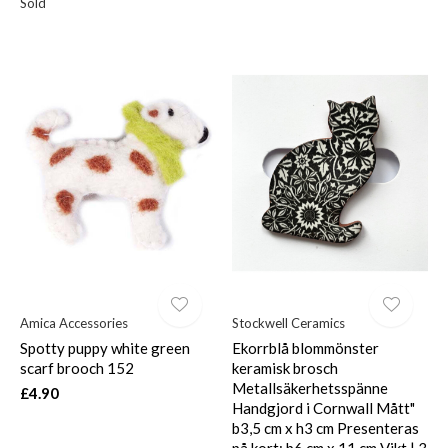
Sold
Amica Accessories
Stockwell Ceramics
Spotty puppy white green
Ekorrblå blommönster
scarf brooch 152
keramisk brosch
Metallsäkerhetsspänne
£4.90
Handgjord i Cornwall Mått"
b3,5 cm x h3 cm Presenteras
på kort: b6 cm x 11 cm Vikt | 3