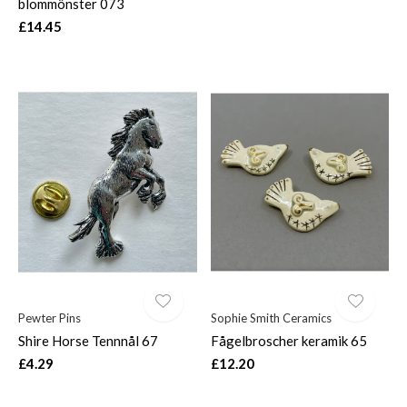
blommönster 073
£14.45
Pewter Pins
Sophie Smith Ceramics
Shire Horse Tennnål 67
Fågelbroscher keramik 65
£4.29
£12.20