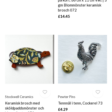
gm Blommönster keramisk
brosch 072
£14.45
Stockwell Ceramics
Pewter Pins
Keramisk brosch med
Tennnål i tenn, Cockerel 73
sköldpaddsmönster och
£4.29