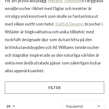
för att pryda alla plagg.
Melanie Tomlinson
s färgglada
emaljbroscher i likhet med fåglar och insekter är
otroliga små konstverk som skulle se fantastiska ut
med vilken outfit som helst.
Katfish Designs
broscher i
$
filtläder är högkvalitativa och unika tillbehör med
nyckfullt designade djur som du kan hitta på den
brittiska landsbygden och AE Williams tennbroscher
och slagnålar inspirerade av den naturliga världen är
enkla men ändå uttalade pjäser som säkerligen lockar
allas uppmärksamhet.
FILTER