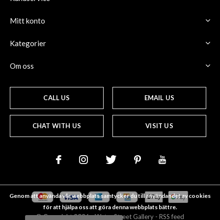
Mitt konto
Kategorier
Om oss
CALL US
EMAIL US
CHAT WITH US
VISIT US
Genom att använda vår webbplats samtycker du till användandet av cookies
för att hjälpa oss att göra denna webbplats bättre.
© Copyright
2026
- Water Street
Gallery
-
RSS feed