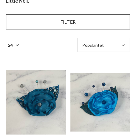
Little Nell.
FILTER
$