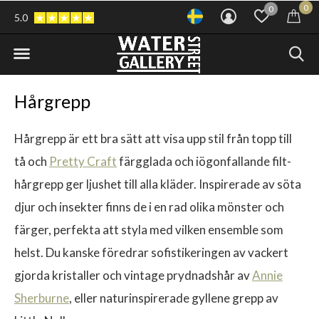
0
0
5.0
Hårgrepp
Hårgrepp är ett bra sätt att visa upp stil från topp till
tå och
Pretty Craft
färgglada och iögonfallande filt-
hårgrepp ger ljushet till alla kläder. Inspirerade av söta
djur och insekter finns de i en rad olika mönster och
färger, perfekta att styla med vilken ensemble som
helst. Du kanske föredrar sofistikeringen av vackert
gjorda kristaller och vintage prydnadshår av
Annie
Sherburne
, eller naturinspirerade gyllene grepp av