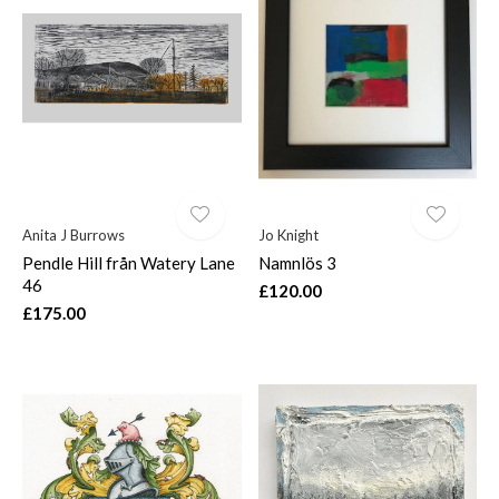
Anita J Burrows
Jo Knight
Pendle Hill från Watery Lane
Namnlös 3
46
£120.00
£175.00