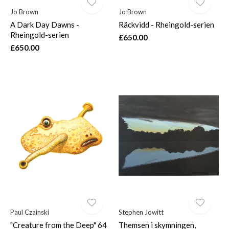
Jo Brown
Jo Brown
A Dark Day Dawns -
Räckvidd - Rheingold-serien
Rheingold-serien
£650.00
£650.00
Paul Czainski
Stephen Jowitt
"Creature from the Deep" 64
Themsen i skymningen,