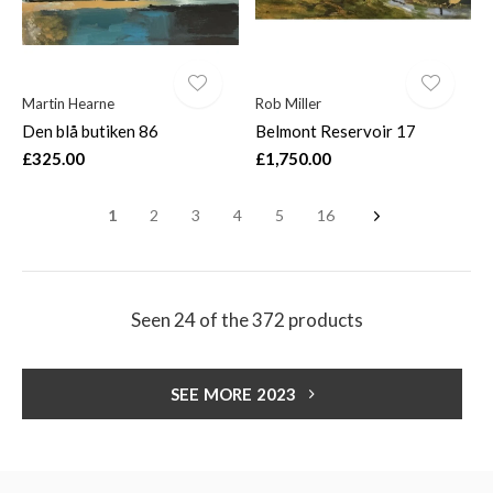
Martin Hearne
Rob Miller
Den blå butiken 86
Belmont Reservoir 17
£325.00
£1,750.00
1
2
3
4
5
16
Seen 24 of the 372 products
SEE MORE 2023