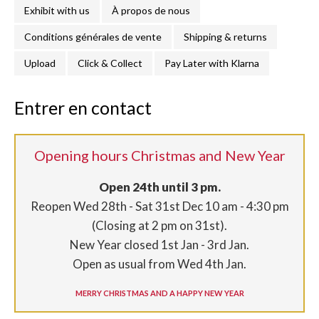
Exhibit with us
À propos de nous
Conditions générales de vente
Shipping & returns
Upload
Click & Collect
Pay Later with Klarna
$
Entrer en contact
Opening hours Christmas and New Year
Open 24th until 3 pm.
Reopen Wed 28th - Sat 31st Dec 10 am - 4:30 pm
(Closing at 2 pm on 31st).
New Year closed 1st Jan - 3rd Jan.
Open as usual from Wed 4th Jan.
MERRY CHRISTMAS AND A HAPPY NEW YEAR