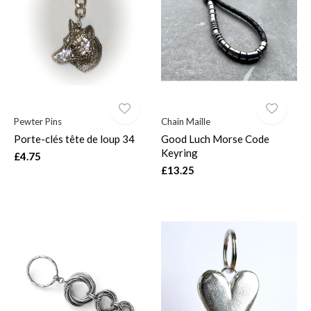
Pewter Pins
Chain Maille
Porte-clés tête de loup 34
Good Luch Morse Code
Keyring
£4.75
£13.25