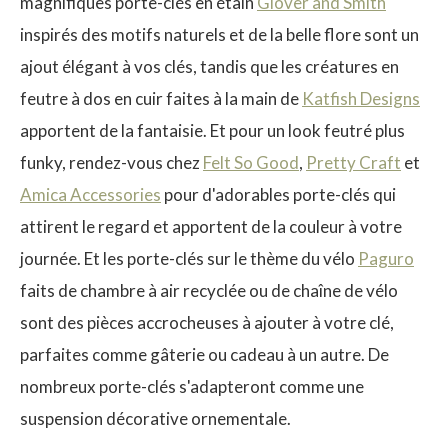
magnifiques porte-clés en étain
Glover and Smith
inspirés des motifs naturels et de la belle flore sont un
ajout élégant à vos clés, tandis que les créatures en
feutre à dos en cuir faites à la main de
Katfish Designs
$
apportent de la fantaisie. Et pour un look feutré plus
funky, rendez-vous chez
Felt So Good
,
Pretty Craft
et
Amica Accessories
pour d'adorables porte-clés qui
attirent le regard et apportent de la couleur à votre
journée. Et les porte-clés sur le thème du vélo
Paguro
faits de chambre à air recyclée ou de chaîne de vélo
sont des pièces accrocheuses à ajouter à votre clé,
parfaites comme gâterie ou cadeau à un autre. De
nombreux porte-clés s'adapteront comme une
suspension décorative ornementale.