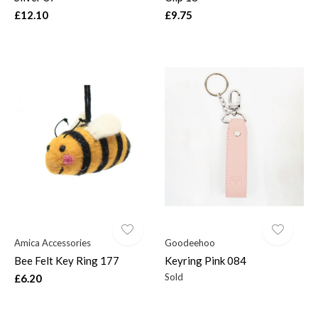
£12.10
£9.75
Amica Accessories
Goodeehoo
Bee Felt Key Ring 177
Keyring Pink 084
Sold
£6.20