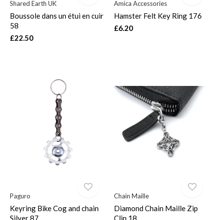
Shared Earth UK
Amica Accessories
Boussole dans un étui en cuir
Hamster Felt Key Ring 176
58
£6.20
£22.50
Paguro
Chain Maille
Keyring Bike Cog and chain
Diamond Chain Maille Zip
Silver 87
Clip 18