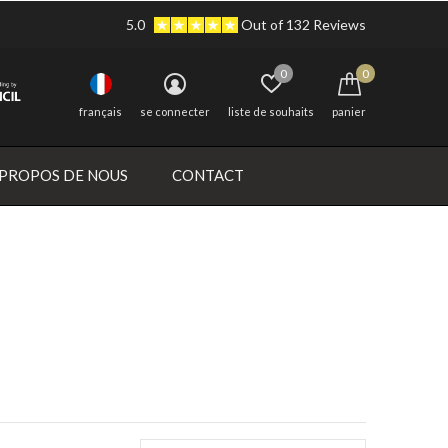
5.0
Out of 132 Reviews
0
0
français
se connecter
liste de souhaits
panier
 PROPOS DE NOUS
CONTACT