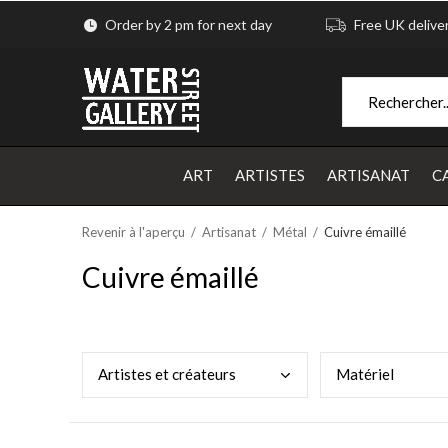
Order by 2 pm for next day
Free UK delive
ART
ARTISTES
ARTISANAT
C
Revenir à l'aperçu
Artisanat
Métal
Cuivre émaillé
Cuivre émaillé
Arti
stes et créateurs
Maté
riel