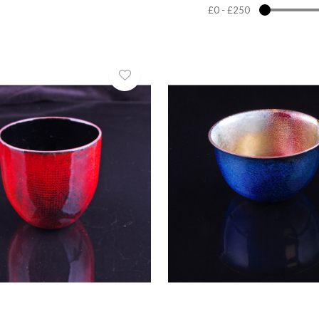
£0
-
£250