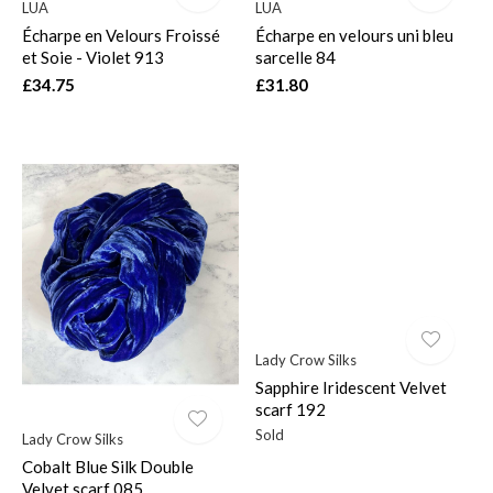
LUA
LUA
Écharpe en Velours Froissé
Écharpe en velours uni bleu
et Soie - Violet 913
sarcelle 84
£34.75
£31.80
Lady Crow Silks
Sapphire Iridescent Velvet
scarf 192
Sold
Lady Crow Silks
Cobalt Blue Silk Double
Velvet scarf 085