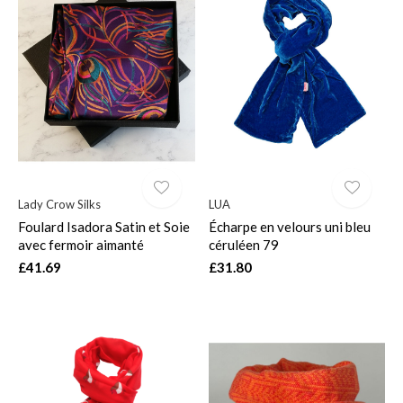
Lady Crow Silks
LUA
Foulard Isadora Satin et Soie
Écharpe en velours uni bleu
avec fermoir aimanté
céruléen 79
£41.69
£31.80