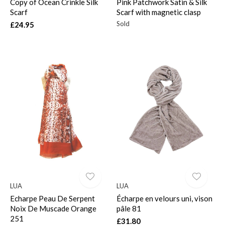
Copy of Ocean Crinkle Silk
Pink Patchwork Satin & Silk
Scarf
Scarf with magnetic clasp
Sold
£24.95
LUA
LUA
Echarpe Peau De Serpent
Écharpe en velours uni, vison
Noix De Muscade Orange
pâle 81
251
£31.80