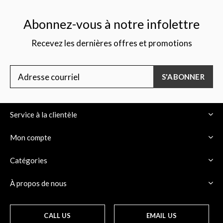
Abonnez-vous à notre infolettre
Recevez les dernières offres et promotions
$
S'ABONNER
Service à la clientèle
Mon compte
Catégories
À propos de nous
CALL US
EMAIL US