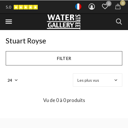
0
0
5.0
Stuart Royse
FILTER
Vu de 0 à 0 produits