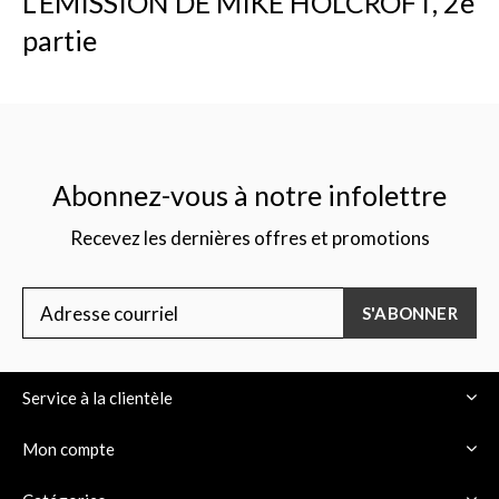
L'ÉMISSION DE MIKE HOLCROFT, 2e
partie
$
Abonnez-vous à notre infolettre
Recevez les dernières offres et promotions
S'ABONNER
Service à la clientèle
Mon compte