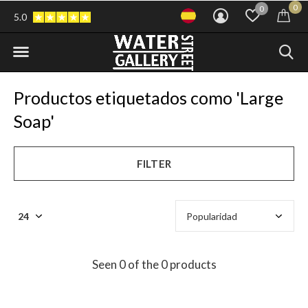
0
0
5.0
Productos etiquetados como 'Large
Soap'
FILTER
Seen 0 of the 0 products