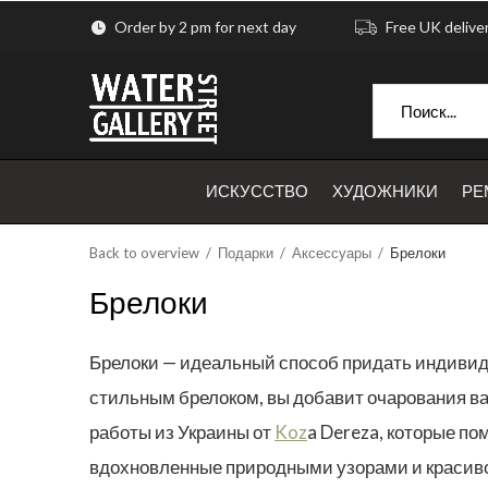
Order by 2 pm for next day
Free UK delive
ИСКУССТВО
ХУДОЖНИКИ
РЕ
Back to overview
Подарки
Аксессуары
Брелоки
Брелоки
Брелоки — идеальный способ придать индивид
стильным брелоком, вы добавит очарования ва
работы из Украины от
Koz
a Dereza, которые п
вдохновленные природными узорами и красиво