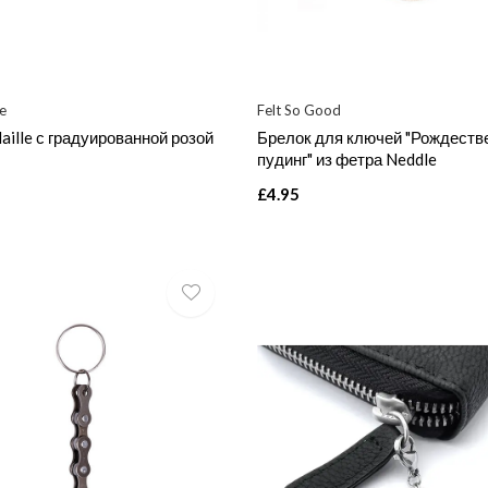
le
Felt So Good
aille с градуированной розой
Брелок для ключей "Рождеств
пудинг" из фетра Neddle
£4.95