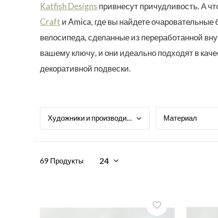
Katfish Designs
привнесут причудливость. А чт
Craft
и Amica, где вы найдете очаровательные 
велосипеда, сделанные из переработанной вну
вашему ключу, и они идеально подходят в каче
декоративной подвески.
Худо
жники и производители
Мате
риал
69 Продукты