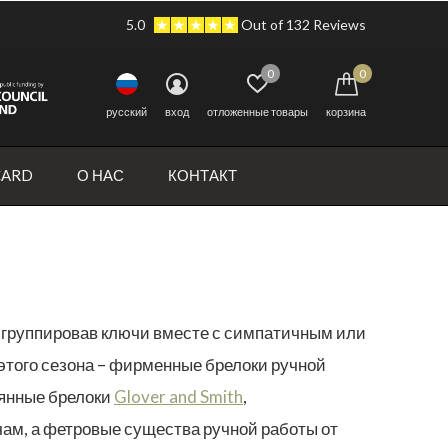
5.0
Out of 132 Reviews
0
0
pусский
вход
отложенные товары
корзина
CARD
О НАС
КОНТАКТ
сгруппировав ключи вместе с симпатичным или
 этого сезона – фирменные брелоки ручной
вянные брелоки
Glover and Smith
,
ам, а фетровые существа ручной работы от