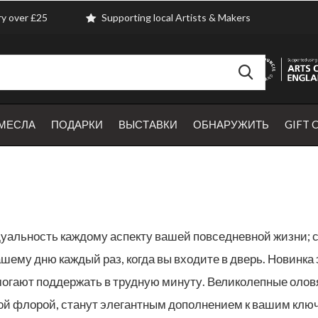
ry over £25
Supporting local Artists & Makers
МЕСЛА
ПОДАРКИ
ВЫСТАВКИ
ОБНАРУЖИТЬ
GIFT 
уальность каждому аспекту вашей повседневной жизни; 
шему дню каждый раз, когда вы входите в дверь. Новинка
омогают поддержать в трудную минуту. Великолепные оло
й флорой, станут элегантным дополнением к вашим ключ